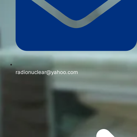
radionuclear@yahoo.com